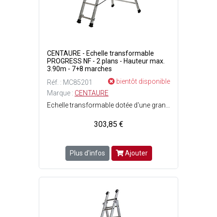
CENTAURE - Echelle transformable
PROGRESS NF - 2 plans - Hauteur max.
3.90m - 7+8 marches
bientôt disponible
Réf. : MC85201
Marque :
CENTAURE
Echelle transformable dotée d'une grande stabilité grâce à sa base évasée ce qui permet de contrer les irrégularités du sol et déviter les obstacles - Patins muraux pour une protection des façades en position dappui - Articulations haute résistance en fonte d'aluminium avec ouverture automatique grâce à la butée de guidage - Cordes ceinturantes anti-écartement - Patins chaussants antiglissement et antidérapage - Verrouillage des plans coulissants sécurisé par un solide crochet acier muni dun verrou - Larges montants en aluminium striés - Conforme à la norme EN 131 et label français NF - 2 plans : 7+8 marches - Poids : 10.30 kg - Hauteur minimum : 2.50 m - Hauteur maximum : 3.90 m - Hauteur de travail maximum en position escabeau : 2.25 m - Charge maximale dutilisation : 150 kg - Dimensions pliées : Ep. 19 x l. 83 cm x L. 2.50 m.
303,85 €
Plus d'infos
Ajouter