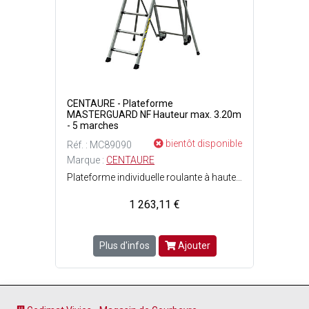
CENTAURE - Plateforme
MASTERGUARD NF Hauteur max. 3.20m
- 5 marches
bientôt disponible
Réf. : MC89090
Marque :
CENTAURE
Plateforme individuelle roulante à hauteur fixe avec stabilisateurs pliable et compacte - Installation facile et rapide en deux mouvements - Tablette haute outillage grande capacité avec emplacements dédiés et deux crochets intégrés - Tablette basse avec compartiments de rangement, capable de recevoir un fût jusquà 15 L et de 25 kg max. (acier ou plastique) - Déplacement facile grâce à sa poignée de transport -Système pantographe breveté à fermeture automatique pour une protection 360° de lopérateur - Bouton de verrouillage et déverrouillage simple et facile (système breveté) - Stabilisateurs à réglage millimétrique avec ouverture et fermeture ultra-rapides par plaquette à frein - Plancher antidérapant 40 x 50 cm - Accès marches antidérapantes de 6 cm de large , liées mécaniquement aux profils par sertissage pour une rigidité hors pair - Déplacement aisé en position ouverte oiu fermée grâce à des roues de ø150 mm non marquantes - Adaptation automatique à tous types d'environnements - 5 marches - Largeur déployée : 1.97 m - Poids : 24.60 kg - Hauteur de travail max. : 3.20 m - Charge maximale d'utilisation : 150 kg - Dimensions pliées : Ep. 32 x l. 67 cm x L. 2.62 m.
1 263,11 €
Plus d'infos
Ajouter