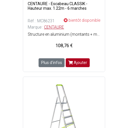
CENTAURE - Escabeau CLASSIK -
Hauteur max. 1.22m - 6 marches
bientôt disponible
Réf. : MC86231
Marque :
CENTAURE
Structure en aluminium (montants + marches) - Tablette porte-outils pratique pour le petit matériel - Marches fixées par rivets aux montants de l'escabeau et équipées dembouts protecteurs - Patins antidérapants fixés par vis - Garde-corps pour une utilisation de l'escabeau en toute sécurité - Tablette porte-outils avec emplacement pour marteau, lave-vitre, pistolet à eau et crochet porte-torchons - Plate-forme antidérapante en acier traité - Conforme à la norme EN 131 - 6 marches - Poids : 5.20 kg - Hauteur de travail maximum : 1.22 m - Charge maximale dutilisation : 150 kg - Dimensions pliées : Ep. 12 x l. 50 cm x L. 1.98 m.
108,76 €
Plus d'infos
Ajouter