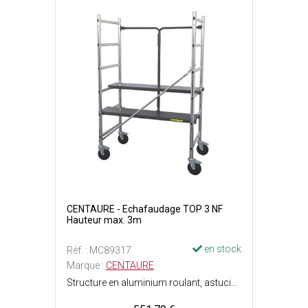
CENTAURE - Echafaudage TOP 3 NF
Hauteur max. 3m
en stock
Réf. : MC89317
Marque :
CENTAURE
Structure en aluminium roulant, astucieux et compact - Grande stabilité - 2 planchers à fixation instantanée de l. 25 x L. 120 cm chacun et revêtement antidérapant - Plusieurs positions : planchers côte à côte pour une surface confortable ou planchers décalés pour un accès aisé type escalier et/ou porte outils - Mobile grâce à ses 4 roues pivotantes à freins - Système de pliage par le milieu - Dimensions dépliée : l. 64 x L. 176 x P. 120 cm - Hauteur de travail maximum : 3 m - Poids : 30.40 kg - Charge maximale d'utilisation : 150 kg.