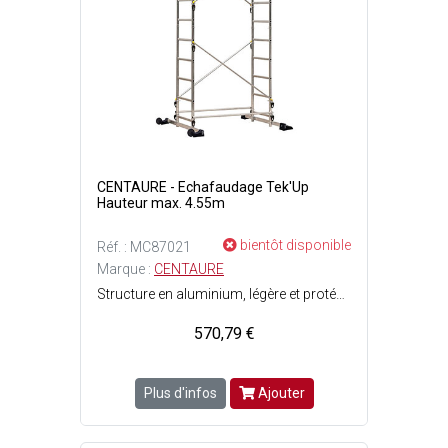
CENTAURE - Echafaudage Tek'Up
Hauteur max. 4.55m
bientôt disponible
Réf. : MC87021
Marque :
CENTAURE
Structure en aluminium, légère et protégée des risques de corrosion - Grande stabilité - Hauteur de plancher réglable tous les 30 cm jusqu'à 2.35m - Plancher de 130 x 46 cm en bois anti dérapant muni d'une trappe à fermeture automatique pour monter par l'intérieur de l'échafaudage - Montage facile et rapide grâce à un système de mains de verrouillage pré-montées - Deux roulettes de ø 150 mm permettent de déplacer l'échafaudage en mode brouette - Hauteur de travail maximum : 4.55 m - Charge maximale d'utilisation : 150 kg.
570,79 €
Plus d'infos
Ajouter