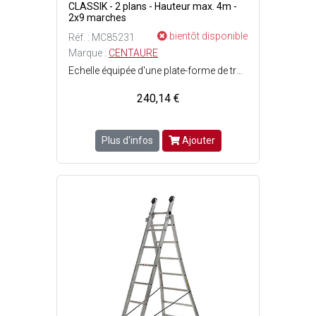
CLASSIK - 2 plans - Hauteur max. 4m -
2x9 marches
bientôt disponible
Réf. : MC85231
Marque :
CENTAURE
Echelle équipée d'une plate-forme de travail antidérapante - Transformable, elle sutilise appuyée contre un mur ou en position escabeau - Ouverture simple grâce à un axe qui vient se loger dans le profil - Stabilisateur en aluminium doté de patins bi-matière antiglissement et antidérapante - Mise en place intuitive grâce à un axe en acier qui vient se loger dans la découpe du profil - 2 sangles anti-écartement - Crochet en aluminium filé avec chien de sécurité - Conforme à la norme EN 131 - 2 plans : 2x9 marches - Largeur base : 82 cm - Poids : 8.45 kg - Hauteur minimum : 2.60 m - Hauteur maximum : 4 m - Hauteur de travail maximum en position escabeau : 2.40 m - Charge maximale dutilisation : 150 kg - Dimensions pliées : Ep. 10 x l. 39 cm x L. 2.60 m.
240,14 €
Plus d'infos
Ajouter