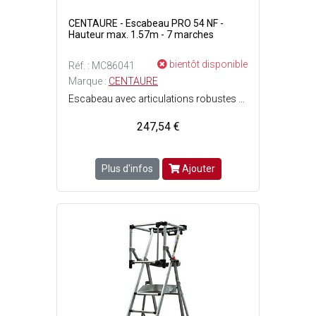
CENTAURE - Escabeau PRO 54 NF -
Hauteur max. 1.57m - 7 marches
bientôt disponible
Réf. : MC86041
Marque :
CENTAURE
Escabeau avec articulations robustes haute résistance en fonte d'aluminium qui enveloppent le profil arrière - Marches de qualité professionnelle fixées aux montants aluminium par sertissage - Tablette porte-outils avec réglette graduée et crochet porte-seau pour fût jusqu'à 30 kg - Grande plate-forme de travail antidérapante en fonte d'aluminium (250 x 250 mm) - Larges patins antidérapants fixés aux pieds par vissage qui permettent d'avoir un grand appui à plat pour une stabilité maximale - Conforme à la norme EN 131 - 7 marches - Poids : 8.25 kg - Hauteur de travail maximum : 1.57 m - Charge maximale dutilisation : 150 kg - Dimensions pliées : Ep. 14 x l. 59 cm x L. 2.44 m.
247,54 €
Plus d'infos
Ajouter