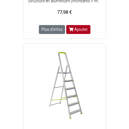
Structure en aluminium (montants + marches) - Tablette porte-outils pratique pour le petit matériel - Marches fixées par rivets aux montants de l'escabeau et équipées dembouts protecteurs - Patins antidérapants fixés par vis - Garde-corps pour une utilisation de l'escabeau en toute sécurité - Tablette porte-outils avec emplacement pour marteau, lave-vitre, pistolet à eau et crochet porte-torchons - Plate-forme antidérapante en acier traité - Conforme à la norme EN 131 - 4 marches - Poids : 3.70 kg - Hauteur de travail maximum : 0.78 m - Charge maximale dutilisation : 150 kg - Dimensions pliées : Ep. 12 x l. 45 cm x L. 1.52 m.
77,98 €
Plus d'infos
Ajouter