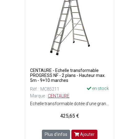
CENTAURE - Echelle transformable
PROGRESS NF - 2 plans - Hauteur max.
5m - 9+10 marches
en stock
Réf. : MC85211
Marque :
CENTAURE
Echelle transformable dotée d'une grande stabilité grâce à sa base évasée ce qui permet de contrer les irrégularités du sol et déviter les obstacles - Patins muraux pour une protection des façades en position dappui - Articulations haute résistance en fonte d'aluminium avec ouverture automatique grâce à la butée de guidage - Cordes ceinturantes anti-écartement - Patins chaussants antiglissement et antidérapage - Verrouillage des plans coulissants sécurisé par un solide crochet acier muni dun verrou - Larges montants en aluminium striés - Conforme à la norme EN 131 et label français NF - 2 plans : 9+10 marches - Poids : 13.70 kg - Hauteur minimum : 3.05 m - Hauteur maximum : 5 m - Hauteur de travail maximum en position escabeau : 2.75 m - Charge maximale dutilisation : 150 kg - Dimensions pliées : Ep. 19 x l. 92 cm x L. 3.05 m.
425,65 €
Plus d'infos
Ajouter