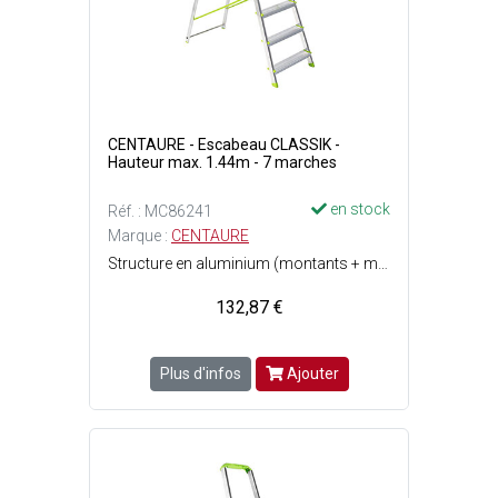
CENTAURE - Escabeau CLASSIK -
Hauteur max. 1.44m - 7 marches
en stock
Réf. : MC86241
Marque :
CENTAURE
Structure en aluminium (montants + marches) - Tablette porte-outils pratique pour le petit matériel - Marches fixées par rivets aux montants de l'escabeau et équipées dembouts protecteurs - Patins antidérapants fixés par vis - Garde-corps pour une utilisation de l'escabeau en toute sécurité - Tablette porte-outils avec emplacement pour marteau, lave-vitre, pistolet à eau et crochet porte-torchons - Plate-forme antidérapante en acier traité - Conforme à la norme EN 131 - 7 marches - Poids : 5.90 kg - Hauteur de travail maximum : 1.44 m - Charge maximale dutilisation : 150 kg - Dimensions pliées : Ep. 12 x l. 52 cm x L. 2.21 m.
132,87 €
Plus d'infos
Ajouter