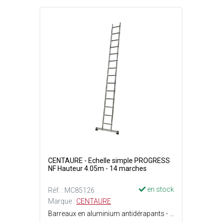
CENTAURE - Echelle simple PROGRESS
NF Hauteur 4.05m - 14 marches
en stock
Réf. : MC85126
Marque :
CENTAURE
Barreaux en aluminium antidérapants - Stabilité renforcée par des patins chaussants antidérapants vissés - Position appuyée contre un mur - Conforme à la norme EN 131 et label français NF - Larges profils striés antidérapants - Patins antidérapants surdimensionnés - 14 marches - Largeur base : 75 cm - Poids : 7.20 kg - Hauteur : 4.05 m - Charge maximale dutilisation : 150 kg.