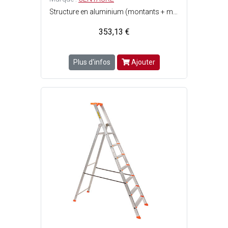
Structure en aluminium (montants + marches) - Tablette porte-outils pratique pour le petit matériel - Marches fixées par rivets aux montants de l'escabeau et équipées dembouts protecteurs - Patins antidérapants fixés par vis - Plate-forme antidérapante en acier traité - Conforme à la norme EN 131 - 8 marches - Hauteur de travail maximum : 3.62 m - Charge maximale dutilisation : 150 kg - Dimensions repliées : Ep. 12 x l. 0. 62 x L. 2. 48 m.
353,13 €
Plus d'infos
Ajouter