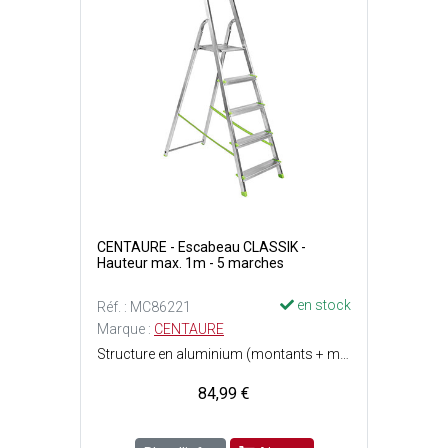
CENTAURE - Escabeau CLASSIK -
Hauteur max. 1m - 5 marches
en stock
Réf. : MC86221
Marque :
CENTAURE
Structure en aluminium (montants + marches) - Tablette porte-outils pratique pour le petit matériel - Marches fixées par rivets aux montants de l'escabeau et équipées dembouts protecteurs - Patins antidérapants fixés par vis - Garde-corps pour une utilisation de l'escabeau en toute sécurité - Tablette porte-outils avec emplacement pour marteau, lave-vitre, pistolet à eau et crochet porte-torchons - Plate-forme antidérapante en acier traité - Conforme à la norme EN 131 - 5 marches - Poids : 4.30 kg - Hauteur de travail maximum : 1 m - Charge maximale dutilisation : 150 kg - Dimensions pliées : Ep. 12 x l. 44 cm x L. 1.74 m.
84,99 €