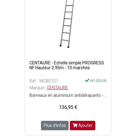
CENTAURE - Echelle simple PROGRESS
NF Hauteur 2.95m - 10 marches
en stock
Réf. : MC85101
Marque :
CENTAURE
Barreaux en aluminium antidérapants - Stabilité renforcée par des patins chaussants antidérapants vissés - Position appuyée contre un mur - Conforme à la norme EN 131 et label français NF - Larges profils striés antidérapants - Patins antidérapants surdimensionnés - 10 marches - Largeur : 35 cm - Poids : 4.40 kg - Hauteur : 2.95 m - Charge maximale dutilisation : 150 kg.
136,95 €
Plus d'infos
Ajouter