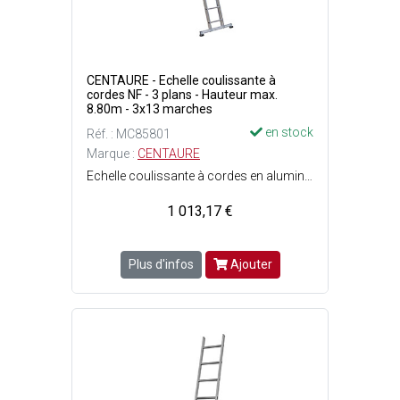
CENTAURE - Echelle coulissante à
cordes NF - 3 plans - Hauteur max.
8.80m - 3x13 marches
en stock
Réf. : MC85801
Marque :
CENTAURE
Echelle coulissante à cordes en aluminium - Déploiement contre un mur grâce à sa corde et ses roulettes - Guides en polyamides placés aux extrémités de l'échelle minimisent les risques de grippage - Conforme à la norme EN 131 et label français NF - Équipée d'un large stabilisateur en aluminium - Le réglage de la hauteur s'effectue par un parachute à double bras en acier - Patins en polyamide - Roulettes murales diamètre 100 mm - Support poulie en fonte d'aluminium diamètre 55 mm - Larges profilé en aluminium striés - 3 plans : 3x13 marches - Largeur base : 1.21 m - Poids : 32.30 kg - Hauteur minimum : 3.80 m - Hauteur maximum : 8.80 m - Charge maximale dutilisation : 150 kg.
1 013,17 €
Plus d'infos
Ajouter