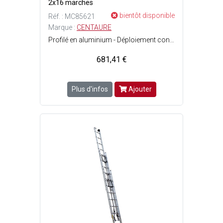
2x16 marches
bientôt disponible
Réf. : MC85621
Marque :
CENTAURE
Profilé en aluminium - Déploiement contre un mur grâce à sa corde et ses roulettes - Guides en polyamides placés aux extrémités de l'échelle minimisent les risques de grippage - Conforme à la norme EN 131 et label français NF - Équipée d'un large stabilisateur en aluminium - Le réglage de la hauteur s'effectue par un parachute à double bras en acier - Patins en polyamide - Roulettes murales diamètre 100 mm - Support poulie en fonte d'aluminium diamètre 55 mm - Larges profils en aluminium striés - 2 plans : 2x16 marches - Largeur base : 1.21 m - Poids : 26.60 kg - Hauteur minimum : 4.60 m - Hauteur maximum : 8 m - Charge maximale dutilisation : 150 kg.
681,41 €
Plus d'infos
Ajouter