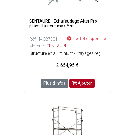
CENTAURE - Echafaudage Alter Pro
pliant Hauteur max. 5m
bientôt disponible
Réf. : MC87031
Marque :
CENTAURE
Structure en aluminium - Etayages réglables et rabattables - Plancher équipé de plinthes à poser sur les barreaux - Système de pliage par le milieu - Roulant : il est équipé de 4 roues pivotantes à freins pour un déplacement sans effort - Montage rapide et sans outils - Hauteur de travail maximum : 5 m - Charge maximale d'utilisation : 150 kg.
2 654,95 €
Plus d'infos
Ajouter