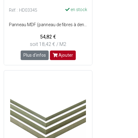
en stock
Réf. : HD03345
Panneau MDF (panneau de fibres à densité moyenne) hydrofuge à haute densité est composé de fibres de bois compactées et collées entre elles - Résiste à des conditions humides intérieures (cuisines, salle de bain... ) - Dimensions : l. 122 x L. 244 cm - Couleur : Blanc sur les 2 faces.
54,82 €
soit 18,42 € / M2
Plus d'infos
Ajouter