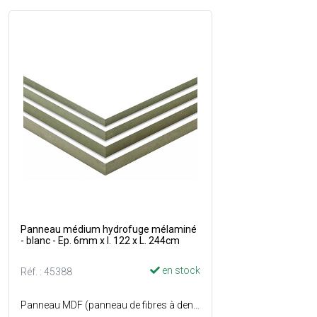
Panneau médium hydrofuge mélaminé
- blanc - Ep. 6mm x l. 122 x L. 244cm
en stock
Réf. : 45388
Panneau MDF (panneau de fibres à densité moyenne) hydrofuge à haute densité est composé de fibres de bois compactées et collées entre elles - Résiste à des conditions humides intérieures (cuisines, salle de bain... ) - Dimensions : l. 122 x L. 244 cm - Couleur : Blanc sur les 2 faces.