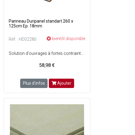
Panneau Duripanel standart 260 x
125cm Ep. 18mm
bientôt disponible
Réf. : HD02280
Solution d'ouvrages à fortes contraintes mécaniques et acoustiques - Composition : Mélange de ciment et de fibres de bois - Bords : droits (BD) - Conforme à la norme EN 13986.
58,98 €
Plus d'infos
Ajouter