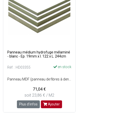
Panneau médium hydrofuge mélaminé
- blanc - Ep. 19mm x l. 122 x L. 244cm
en stock
Réf. : HD03355
Panneau MDF (panneau de fibres à densité moyenne) hydrofuge à haute densité est composé de fibres de bois compactées et collées entre elles - Résiste à des conditions humides intérieures (cuisines, salle de bain... ) - Dimensions : l. 122 x L. 244 cm - Couleur : Blanc sur les 2 faces.
71,04 €
soit 23,86 € / M2
Plus d'infos
Ajouter