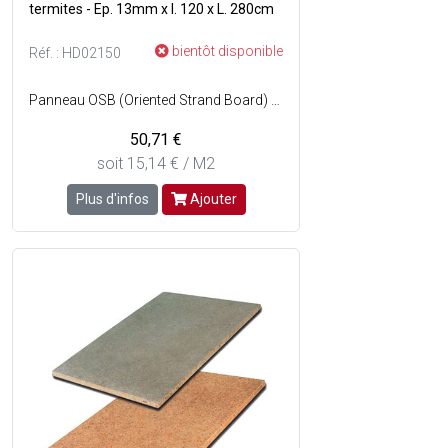
termites - Ep. 13mm x l. 120 x L. 280cm
bientôt disponible
Réf. : HD02150
Panneau OSB (Oriented Strand Board) polyvalent constitué de lamelles de bois orientées en 3 couches et assemblées sous pression, il présente une résistance mécanique et une faible variation dimensionnelle, une isolation phonique et thermique - Panneau fabriqué à partir de bois frais sous forme de rondins et d'adjonction d'un liant sans formaldéhyde qui devient inerte après polymérisation - Traité anti-termite - Non poncé - Champ droit - Très pratique grâce à sa résistance à l'humidité et aux chocs, sa manipulation aisée et sa très bonne capacité de charge - C'est une solution écologique et fiable pour un très large choix d'utilisations - Couleur : Brut.
50,71 €
soit 15,14 € / M2
Plus d'infos
Ajouter