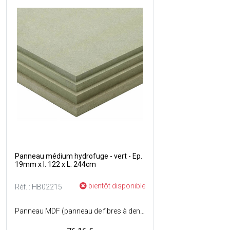
Panneau médium hydrofuge - vert - Ep.
19mm x l. 122 x L. 244cm
bientôt disponible
Réf. : HB02215
Panneau MDF (panneau de fibres à densité moyenne) hydrofuge à haute densité est composé de fibres de bois compactées et collées entre elles - Résiste à des conditions humides intérieures (cuisines, salle de bain... ) - Couleur : Vert / brut.