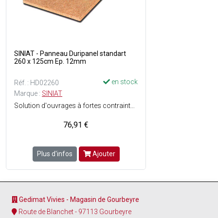
SINIAT - Panneau Duripanel standart
260 x 125cm Ep. 12mm
en stock
Réf. : HD02260
Marque :
SINIAT
Solution d'ouvrages à fortes contraintes mécaniques et acoustiques - Composition : Mélange de ciment et de fibres de bois - Bords : droits (BD) - Conforme à la norme EN 13986.
76,91 €
Plus d'infos
Ajouter
Gedimat Vivies - Magasin de Gourbeyre
Route de Blanchet - 97113 Gourbeyre