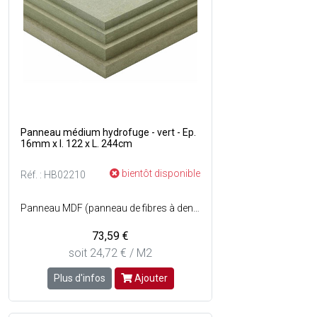
Panneau médium hydrofuge - vert - Ep.
16mm x l. 122 x L. 244cm
bientôt disponible
Réf. : HB02210
Panneau MDF (panneau de fibres à densité moyenne) hydrofuge à haute densité est composé de fibres de bois compactées et collées entre elles - Résiste à des conditions humides intérieures (cuisines, salle de bain... ) - Couleur : Vert / brut.
73,59 €
soit 24,72 € / M2
Plus d'infos
Ajouter