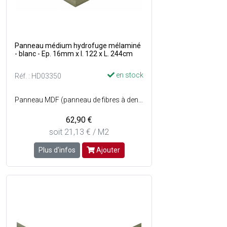
Panneau médium hydrofuge mélaminé
- blanc - Ep. 16mm x l. 122 x L. 244cm
en stock
Réf. : HD03350
Panneau MDF (panneau de fibres à densité moyenne) hydrofuge à haute densité est composé de fibres de bois compactées et collées entre elles - Résiste à des conditions humides intérieures (cuisines, salle de bain... ) - Dimensions : l. 122 x L. 244 cm - Couleur : Blanc sur les 2 faces.
62,90 €
soit 21,13 € / M2
Plus d'infos
Ajouter