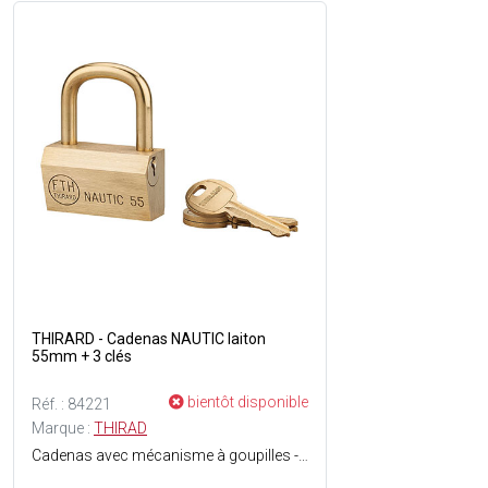
THIRARD - Cadenas NAUTIC laiton
55mm + 3 clés
bientôt disponible
Réf. : 84221
Marque :
THIRAD
Cadenas avec mécanisme à goupilles - Corps en laiton poli monobloc - Anse en laiton - Anti-corrosion - 3 clés plates en laiton incluses.