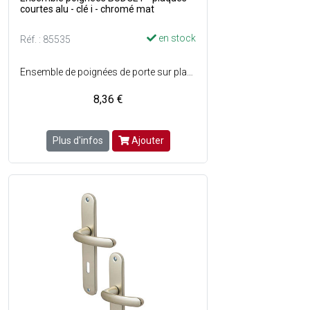
courtes alu - clé i - chromé mat
en stock
Réf. : 85535
Ensemble de poignées de porte sur plaques longues en aluminium avec trou de serrure - Assemblage : Garniture monobloc, bagues de guidage sans entretien - Percement : Clé i - Entraxe de fixation : 165 mm - Couleur : Chromé mat.
8,36 €
Plus d'infos
Ajouter