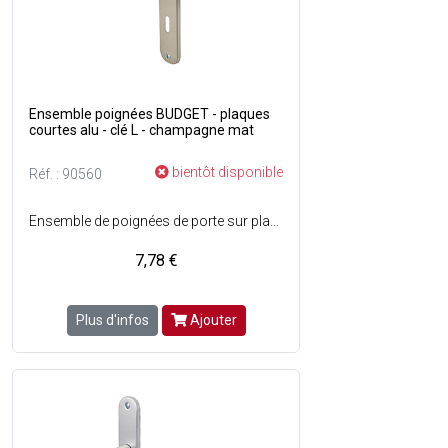
Ensemble poignées BUDGET - plaques
courtes alu - clé L - champagne mat
bientôt disponible
Réf. : 90560
Ensemble de poignées de porte sur plaques longues en aluminium avec trou de serrure - Assemblage : Garniture monobloc, bagues de guidage sans entretien - Percement : Clé L - Entraxe de fixation : 165 mm - Couleur : Champagne mat.
7,78 €
Plus d'infos
Ajouter