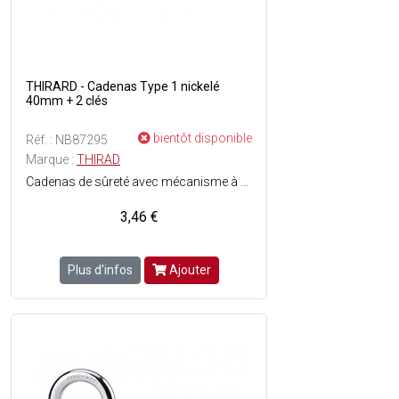
THIRARD - Cadenas Type 1 nickelé
40mm + 2 clés
bientôt disponible
Réf. : NB87295
Marque :
THIRAD
Cadenas de sûreté avec mécanisme à goupilles - Niveau de protection : 5 - Corps en laiton poli monobloc - Anse en acier cémenté nickelé - Simple ancrage - Finition : Bronze - 2 clés plates en acier nickelé incluses.
3,46 €
Plus d'infos
Ajouter