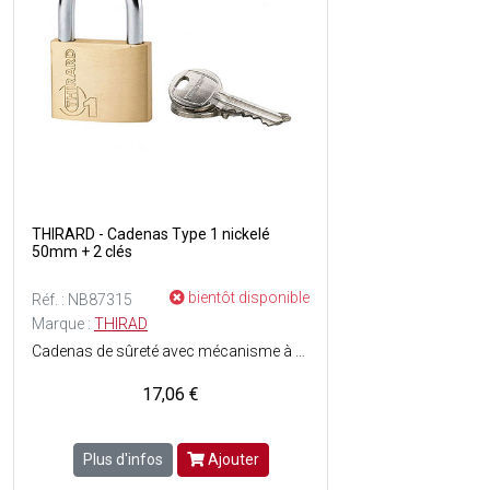
THIRARD - Cadenas Type 1 nickelé
50mm + 2 clés
bientôt disponible
Réf. : NB87315
Marque :
THIRAD
Cadenas de sûreté avec mécanisme à goupilles - Niveau de protection : 5 - Corps en laiton poli monobloc - Anse en acier cémenté nickelé - Simple ancrage - Finition : Bronze - 2 clés plates en acier nickelé incluses.
17,06 €
Plus d'infos
Ajouter