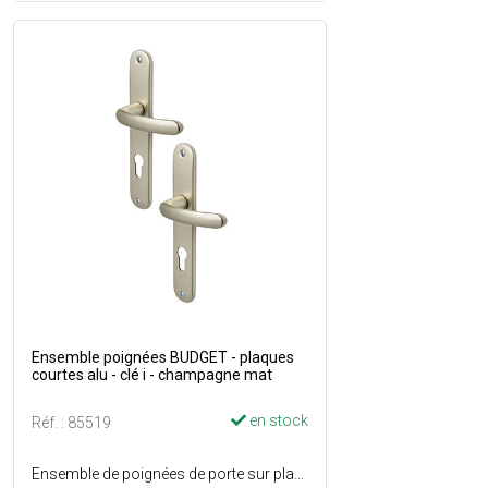
Ensemble poignées BUDGET - plaques
courtes alu - clé i - champagne mat
en stock
Réf. : 85519
Ensemble de poignées de porte sur plaques longues en aluminium avec trou de serrure - Assemblage : Garniture monobloc, bagues de guidage sans entretien - Percement : Clé i - Entraxe de fixation : 165 mm - Couleur : Champagne mat.