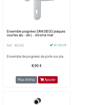
Ensemble poignées SAN DIEGO plaques
courtes alu - clé L - chromé mat
en stock
Réf. : 85545
Ensemble de poignées de porte sur plaques courtes en aluminium avec trou de serrure - Assemblage : Garniture monobloc, bagues de guidage sans entretien - Liaison : Carré plein - Fixation : Visible, vis M4 avec douilles filetées - Percement : Clé L - Entraxe de fixation : 165 mm - Couleur : F1 aluminium aspect argent - Finition : Mate.
8,90 €
Plus d'infos
Ajouter