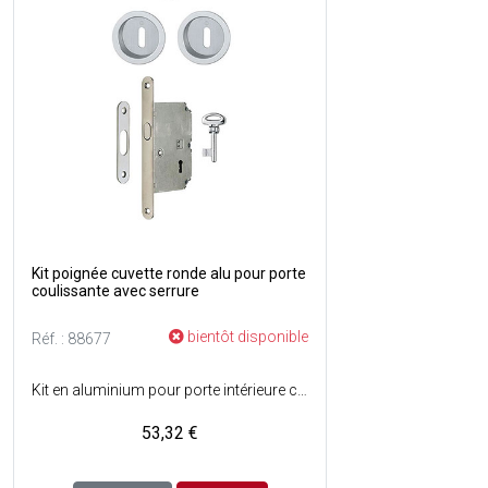
Kit poignée cuvette ronde alu pour porte
coulissante avec serrure
bientôt disponible
Réf. : 88677
Kit en aluminium pour porte intérieure coulissante avec serrure (porte de communication) - Serrure : serrure à crochet, à mortaiser, axe à 50 mm, clé rabattable, gâche - Fixation : non visible, cuvettes et douille de tirage pour chant de porte avec silicone ou colle - Kit composé de : 2 tire-doigt + 1 poignée cuvette ronde finition chromé satiné + 1 serrure + 1 clé - Couleur : Chromé satiné.
53,32 €