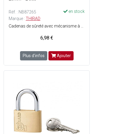
en stock
Réf. : NB87265
Marque :
THIRAD
Cadenas de sûreté avec mécanisme à goupilles - Niveau de protection : 5 - Corps en laiton poli monobloc - Anse en acier cémenté nickelé - Simple ancrage - Finition : Bronze - 2 clés plates en acier nickelé incluses.
6,98 €
Plus d'infos
Ajouter