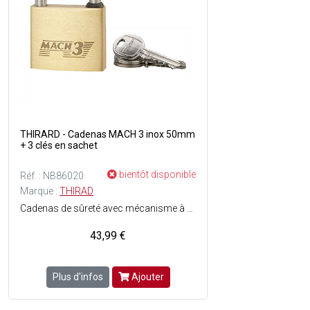
THIRARD - Cadenas MACH 3 inox 50mm
+ 3 clés en sachet
bientôt disponible
Réf. : NB86020
Marque :
THIRAD
Cadenas de sûreté avec mécanisme à goupilles - Niveau de protection : 10 - Corps en laiton poli monobloc - Anse en acier inoxydable - Double ancrage par pênes - Joint d'étanchéité - Trou d'écoulement d'eau - Finition : Bronze - 3 clés plates en acier nickelé incluses.
43,99 €
Plus d'infos
Ajouter