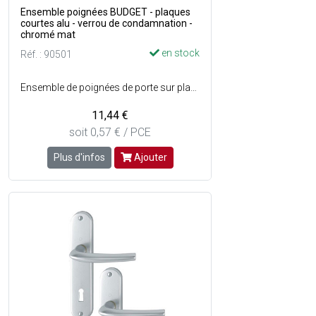
Ensemble poignées BUDGET - plaques
courtes alu - verrou de condamnation -
chromé mat
en stock
Réf. : 90501
Ensemble de poignées de porte sur plaques longues en aluminium avec verrou de condamnation pour porte de wc et de salle de bains - Assemblage : Garniture monobloc, bagues de guidage sans entretien - Percement : Pastille de décondamnation / olive de condamnation - Entraxe de fixation : 165 mm - Couleur : Chromé mat.
11,44 €
soit 0,57 € / PCE
Plus d'infos
Ajouter