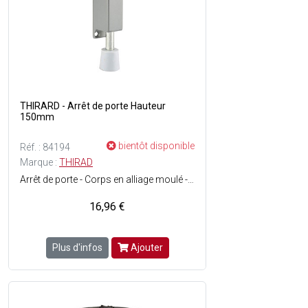
THIRARD - Arrêt de porte Hauteur
150mm
bientôt disponible
Réf. : 84194
Marque :
THIRAD
Arrêt de porte - Corps en alliage moulé - Frein caoutchouc - Finition : Argent blanc - Permet de maintenir la porte (< 60 kg) en position ouverte - Spécialement utilisé pour porte battante - Blocage, déblocage avec le pied.
16,96 €
Plus d'infos
Ajouter