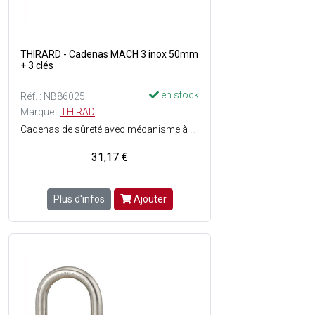
THIRARD - Cadenas MACH 3 inox 50mm
+ 3 clés
en stock
Réf. : NB86025
Marque :
THIRAD
Cadenas de sûreté avec mécanisme à goupilles - Niveau de protection : 10 - Corps en laiton poli monobloc - Anse en acier inoxydable - Double ancrage par pênes - Joint détanchéité - Trou découlement deau - Finition : Bronze - 3 clés plates en acier nickelé incluses.
31,17 €
Plus d'infos
Ajouter