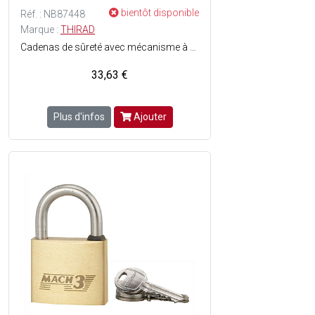
bientôt disponible
Réf. : NB87448
Marque :
THIRAD
Cadenas de sûreté avec mécanisme à goupilles - Niveau de protection : 10 - Corps en laiton poli monobloc - Anse en acier inoxydable - Double ancrage par pênes - Joint d'étanchéité - Trou d'écoulement d'eau - Finition : Bronze - 3 clés plates en acier nickelé incluses.
33,63 €
Plus d'infos
Ajouter