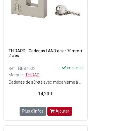
THIRARD - Cadenas LAND acier 70mm +
2 clés
en stock
Réf. : NB87002
Marque :
THIRAD
Cadenas de sûreté avec mécanisme à goupilles - Niveau de protection : 6 - Corps en acier monobloc - Anse en acier chromé - Verrouillage par billes - 2 clés plates en acier nickelé incluses.
14,23 €
Plus d'infos
Ajouter