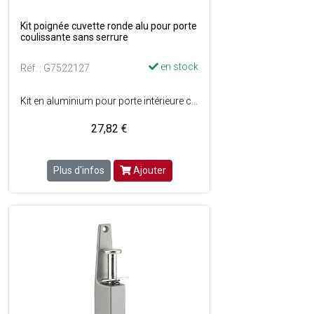
Kit poignée cuvette ronde alu pour porte
coulissante sans serrure
en stock
Réf. : G7522127
Kit en aluminium pour porte intérieure coulissante sans serrure (porte de communication) - Fixation : non visible, cuvettes et douille de tirage pour chant de porte avec silicone ou colle - Kit composé de : 2 tire-doigt + 1 poignée cuvette ronde finition chromé satiné sans serrure - Couleur : Chromé satiné.
27,82 €
Plus d'infos
Ajouter