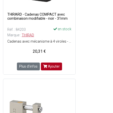
THIRARD - Cadenas COMPACT avec
combinaison modifiable - noir - 31mm
en stock
Réf. : 84203
Marque :
THIRAD
Cadenas avec mécanisme à 4 viroles - Corps en alliage moulé - Anse acier nickelé - Combinaison modifiable (10 000 combinaisons possibles) - Couleur : Noir.
20,31 €
Plus d'infos
Ajouter