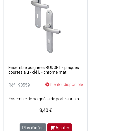
Ensemble poignées BUDGET - plaques
courtes alu - clé L - chromé mat
bientôt disponible
Réf. : 90559
Ensemble de poignées de porte sur plaques longues en aluminium avec trou de serrure - Assemblage : Garniture monobloc, bagues de guidage sans entretien - Percement : Clé L - Entraxe de fixation : 165 mm - Couleur : Chromé mat.
8,40 €
Plus d'infos
Ajouter