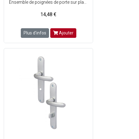
Ensemble de poignées de porte sur plaques longues en aluminium avec verrou de condamnation pour porte de wc et de salle de bains - Assemblage : Garniture monobloc, bagues de guidage sans entretien - Percement : Pastille de décondamnation / olive de condamnation - Entraxe de fixation : 165 mm - Couleur : Champagne mat.
14,48 €
Plus d'infos
Ajouter