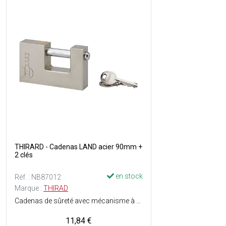
THIRARD - Cadenas LAND acier 90mm +
2 clés
en stock
Réf. : NB87012
Marque :
THIRAD
Cadenas de sûreté avec mécanisme à goupilles - Niveau de protection : 6 - Corps en acier monobloc - Anse en acier chromé - Verrouillage par billes - 2 clés plates en acier nickelé incluses.
11,84 €