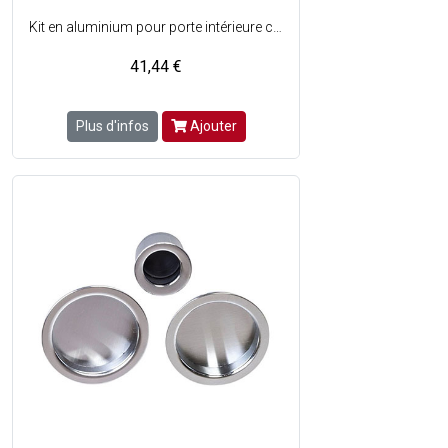
Kit en aluminium pour porte intérieure coulissante avec verrou de condamnation (porte de communication) - Serrure : serrure à crochet, à mortaiser, axe à 50 mm, gâche - Fixation : non visible, cuvettes par carré télescopique et douille de tirage pour chant de porte avec silicone ou colle - Kit composé de : 1 verrou olive de condamnation/pastille de décondamnation + 1 poignée cuvette ronde finition chromé satiné + 1 serrure - Couleur : Chromé satiné.
41,44 €
Plus d'infos
Ajouter