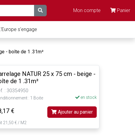
Mon compte
Panier
L'Europe s'engage
e - boîte de 1 .31m²
arrelage NATUR 25 x 75 cm - beige -
oîte de 1 .31m²
f. : 30354950
en stock
nditionnement : 1 Boite
8,17 €
Ajouter au panier
it 21,50 € / M2