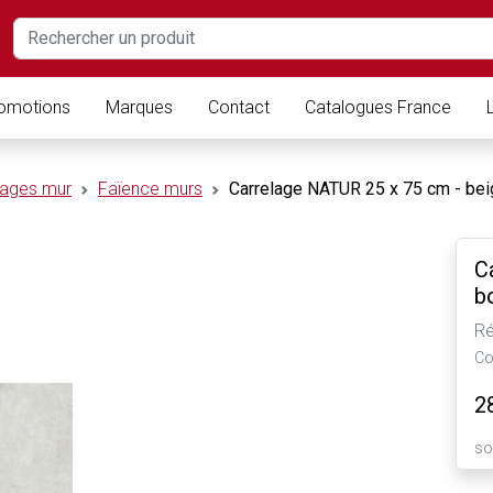
omotions
Marques
Contact
Catalogues France
lages mur
Faïence murs
Carrelage NATUR 25 x 75 cm - beig
C
b
Ré
Co
2
so