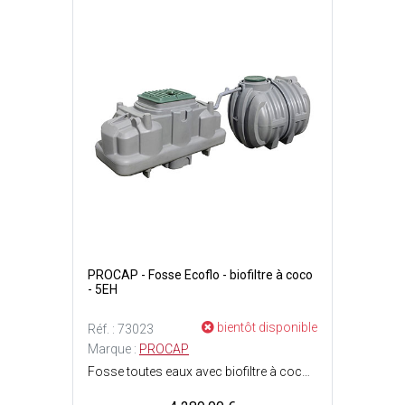
PROCAP - Fosse Ecoflo - biofiltre à coco
- 5EH
bientôt disponible
Réf. : 73023
Marque :
PROCAP
Fosse toutes eaux avec biofiltre à coco - Système complet, compact et modulaire de traitement des eaux usées le plus recommandé, éprouvé et performant sur le marché à base de fragment de coco - Adaptée aux spécificités climatiques - Les filtres à copeaux de coco constituent l'une des meilleures filières de traitement individuel des eaux usées, il offre des rendements épuratoires très performants quelles que soient les conditions - Version sortie basse - Pas d'électricité - Pas de panne - Pas d'odeur - 5 EH - Dimensions : l. 1.25 x L. 2.48 x H. 1.36 m.