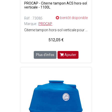
PROCAP - Citerne tampon ACS hors-sol
verticale - 1100L
bientôt disponible
Réf. : 73085
Marque :
PROCAP
Citerne tampon hors-sol verticale pour eau de ville - Norme ACS (Attestation de conformité sanitaire) - Lalimentation en eau de ville aura un passage obligé par la citerne via un robinet flotteur (arrivée) et une pompe immergée ou pompe de surface (distribution) - Pose en aérien (hors-sol) uniquement - Prévoir une dalle béton lisse et de niveau, dépassant les dimensions de la citerne - Protéger la citerne du soleil et sécuriser son accès - Dimensions citerne : ø1.25 x H. 1.40 m - Capacité : 1100 Litres - Poids vide : 32 kg - Couleur : Bleu.
512,05 €
Plus d'infos
Ajouter