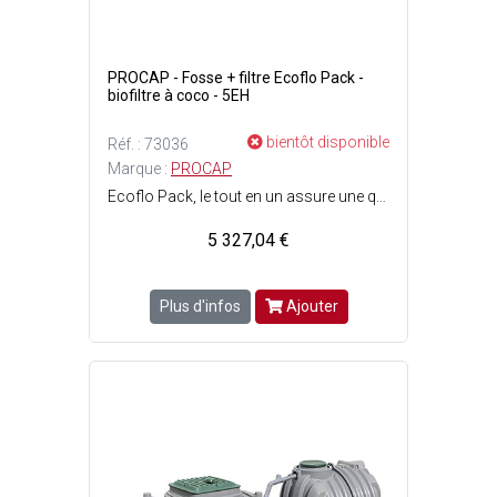
PROCAP - Fosse + filtre Ecoflo Pack -
biofiltre à coco - 5EH
bientôt disponible
Réf. : 73036
Marque :
PROCAP
Ecoflo Pack, le tout en un assure une qualité de traitement épuratoire de très haut niveau tout en limitant lespace requis sur le terrain dune résidence individuelle - Ainsi, plus besoin de sacrifier un grand espace pour le traitement des eaux usées, même sur de petits terrains, la sécurité environnementale peut être préservée - Ecoflo Pack, plus quun filtre compact, mieux quune mini station dépuration - Pose rapide et simple - Version sortie basse - Pas délectricité - Pas de panne - Pas dodeur - 5 EH - Dimensions : l. 2.50 x L. 2.48 x H. 1.36 m.
5 327,04 €
Plus d'infos
Ajouter