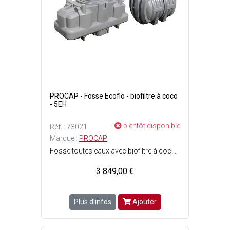
PROCAP - Fosse Ecoflo - biofiltre à coco
- 5EH
bientôt disponible
Réf. : 73021
Marque :
PROCAP
Fosse toutes eaux avec biofiltre à coco - Système complet, compact et modulaire de traitement des eaux usées le plus recommandé, éprouvé et performant sur le marché à base de fragment de coco - Adaptée aux spécificités climatiques - Les filtres à copeaux de coco constituent lune des meilleures filières de traitement individuel des eaux usées, il offre des rendements épuratoires très performants quelles que soient les conditions - Version sortie basse - Pas délectricité - Pas de panne - Pas dodeur - 5 EH - Dimensions : l. 1.25 x L. 2.48 x H. 1.36 m.
3 849,00 €
Plus d'infos
Ajouter