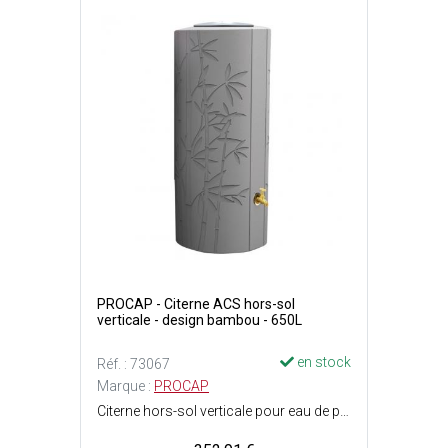
PROCAP - Citerne ACS hors-sol
verticale - design bambou - 650L
en stock
Réf. : 73067
Marque :
PROCAP
Citerne hors-sol verticale pour eau de pluie ou eau de ville - Doit-être posée sur une dalle béton lisse et de niveau, dépassant les dimensions de la citerne - Dimensions citerne : ø0.72 x H. 1.69 m - Capacité : 650 Litres - Poids vide : 21 kg - Couleur : Gris, design Bambou.