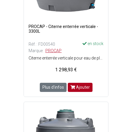
PROCAP - Citerne enterrée verticale -
3300L
en stock
Réf. : FD00540
Marque :
PROCAP
Citerne enterrée verticale pour eau de pluie - Doit-être posée sur une dalle béton lisse et de niveau, dépassant les dimensions de la citerne - Dimensions citerne : ø1.88 x H. 1.63 m - Capacité : 3300 Litres - Poids vide : 110 kg renforcée - Couleur : Gris.
1 298,93 €
Plus d'infos
Ajouter