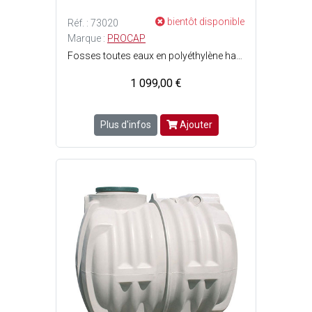
bientôt disponible
Réf. : 73020
Marque :
PROCAP
Fosses toutes eaux en polyéthylène haute densité pour maisons individuelles et petits collectifs - Matériau imputrescible - Résistant à lhydrogène sulfuré (H2S) - Monoblocs, leurs renforts et fonds bombés augmentent leur résistance mécanique - Rôle de prétraitement - Assure la rétention, la décantation puis la liquéfaction des boues produites par l'accumulation des matières solides (digestion anaérobie) - Doit être obligatoirement suivie d'un système de traitement adapté à la perméabilité, à la topographie et à la superficie du terrain (système dépandage ou filtre à sable drainé) - Capacité : 3 m3 soit 3000 Litres - Dimensions : l. 1.60 x L. 2 x H. 1.70 m - Livré avec 1 filtre PF17CPS.
1 099,00 €
Plus d'infos
Ajouter