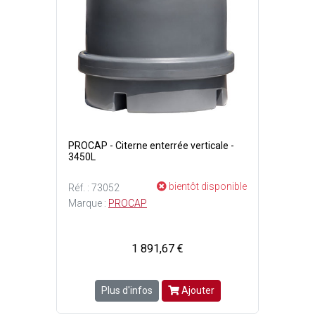
PROCAP - Citerne enterrée verticale -
3450L
bientôt disponible
Réf. : 73052
Marque :
PROCAP
1 891,67 €
Plus d'infos
Ajouter