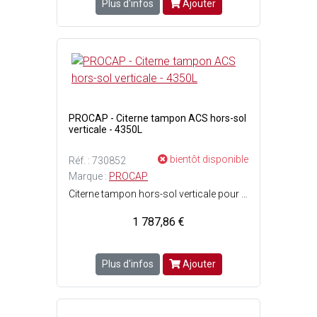
Plus d'infos
Ajouter
PROCAP - Citerne tampon ACS hors-sol
verticale - 4350L
bientôt disponible
Réf. : 730852
Marque :
PROCAP
Citerne tampon hors-sol verticale pour eau de ville - Norme ACS (Attestation de conformité sanitaire) - L'alimentation en eau de ville aura un passage obligé par la citerne via un robinet flotteur (arrivée) et une pompe immergée ou pompe de surface (distribution) - Pose en aérien (hors-sol) uniquement - Prévoir une dalle béton lisse et de niveau, dépassant les dimensions de la citerne - Protéger la citerne du soleil et sécuriser son accès - Dimensions citerne : ø1.94x H. 1.70 m - Capacité : 4350 Litres - Poids vide : 103kg - Couleur : Bleu.
1 787,86 €
Plus d'infos
Ajouter