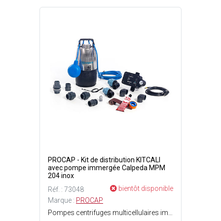
PROCAP - Kit de distribution KITCALI
avec pompe immergée Calpeda MPM
204 inox
bientôt disponible
Réf. : 73048
Marque :
PROCAP
Pompes centrifuges multicellulaires immergées avec chemise extérieure en acier inoxydable et orifice de refoulement vertical - Moteur refroidi par l'eau pompée avec écoulement entre la chemise moteur et la chemise extérieure - Double étanchéité sur l'arbre avec chambre d'huile interposée - Interrupteur à flotteur pour le démarrage et l'arrêt automatique - Moteur à induction 2 pôles, 50 Hz (2900 trs/min) - MPM : Monophasé 230V ±10% (220/240 V) avec interrupteur à flotteur et protection thermique - Condensateur incorporé - Isolation classe F - Protection IP X8 (pour immersion continue) - Bobinage sec avec double imprégnation résistant à l'humidité - Kit composé de : 1 pompe immergée monophasée Calpeda MPM 204 inox 230 V 0.45 kW + 1 idromat 5 avec manomètre et clapet anti-retour intégrés + 1 ensemble de raccords + 3 mètres de câble + 3 mètres de tuyau PVC DN32.