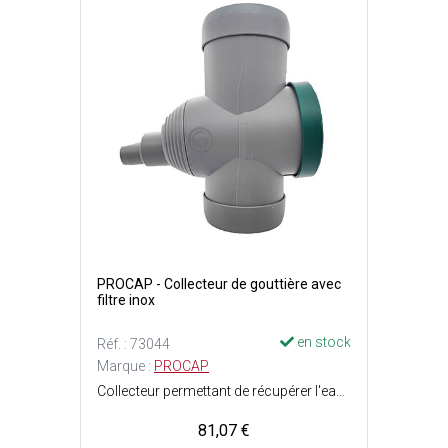
PROCAP - Collecteur de gouttière avec
filtre inox
en stock
Réf. : 73044
Marque :
PROCAP
Collecteur permettant de récupérer l'eau de pluie facilement et efficacement via une descente de gouttière - Idéal pour optimiser un système de récupération d'eau de pluie - Matériaux durables et résistants - Système de filtration intégré pour retenir les feuilles et les débris grâce au filtre en acier inoxydable (démontable pour nettoyage) - Prévient les obstructions et évite le gaspillage d'eau - Installation simple et rapide sur les gouttières existantes - Diamètre de raccordement descente de gouttière : ø80 et 100 mm - Diamètre de connexion de sortie : ø 32 et 50 mm.
81,07 €