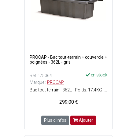
PROCAP - Bac tout-terrain + couvercle +
poignées - 362L - gris
en stock
Réf. : 75064
Marque :
PROCAP
Bac tout-terrain - 362L - Poids: 17.4KG - Dim.: L.164cm x l.64cm x H.50cm + Couvercle avec fermeture : dim.:1 671x 675x 106mm (8 KG) + 2 tubes aciers de transport - gris -Durable et polyvalent.
299,00 €
Plus d'infos
Ajouter