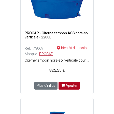
PROCAP - Citerne tampon ACS hors-sol
verticale - 2200L
bientôt disponible
Réf. : 73069
Marque :
PROCAP
Citerne tampon hors-sol verticale pour eau de ville - Norme ACS (Attestation de conformité sanitaire) - Lalimentation en eau de ville aura un passage obligé par la citerne via un robinet flotteur (arrivée) et une pompe immergée ou pompe de surface (distribution) - Pose en aérien (hors-sol) uniquement - Prévoir une dalle béton lisse et de niveau, dépassant les dimensions de la citerne - Protéger la citerne du soleil et sécuriser son accès - Dimensions citerne : ø1.65 x H. 1.47 m - Capacité : 2200 Litres - Poids vide : 54 kg - Couleur : Bleu.
825,55 €
Plus d'infos
Ajouter