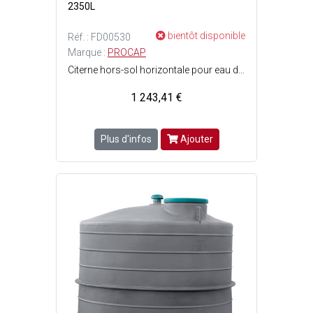
2350L
bientôt disponible
Réf. : FD00530
Marque :
PROCAP
Citerne hors-sol horizontale pour eau de pluie - Doit-être posée sur une dalle béton lisse et de niveau, dépassant les dimensions de la citerne - Dimensions citerne : l. 1.23 x L. 2.40 x H. 1.32 m - Capacité : 2350 Litres - Poids vide : 110 kg - Couleur : Gris.
1 243,41 €
Plus d'infos
Ajouter