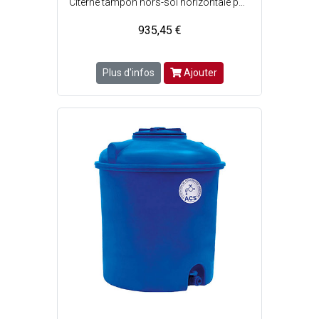
Citerne tampon hors-sol horizontale pour eau de ville - Norme ACS (Attestation de conformité sanitaire) - Lalimentation en eau de ville aura un passage obligé par la citerne via un robinet flotteur (arrivée) et une pompe immergée ou pompe de surface (distribution) - Pose en aérien (hors-sol) uniquement - Prévoir une dalle béton lisse et de niveau, dépassant les dimensions de la citerne - Protéger la citerne du soleil et sécuriser son accès - Dimensions citerne : l. 1 x L. 1.88 x H. 1.08 m - Capacité : 1250 Litres - Poids vide : 56 kg - Couleur : Bleu.
935,45 €
Plus d'infos
Ajouter