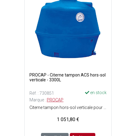
PROCAP - Citerne tampon ACS hors-sol
verticale - 3300L
en stock
Réf. : 730851
Marque :
PROCAP
Citerne tampon hors-sol verticale pour eau de ville - Norme ACS (Attestation de conformité sanitaire) - L'alimentation en eau de ville aura un passage obligé par la citerne via un robinet flotteur (arrivée) et une pompe immergée ou pompe de surface (distribution) - Pose en aérien (hors-sol) uniquement - Prévoir une dalle béton lisse et de niveau, dépassant les dimensions de la citerne - Protéger la citerne du soleil et sécuriser son accès - Dimensions citerne : ø1.88x H. 1.63 m - Capacité : 3300 Litres - Poids vide : 80 kg - Couleur : Bleu.
1 051,80 €