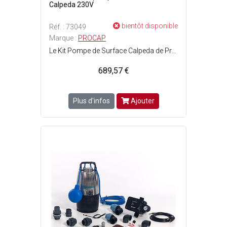
Calpeda 230V
bientôt disponible
Réf. : 73049
Marque :
PROCAP
Le Kit Pompe de Surface Calpeda de Procap : une solution performante et fiable pour l'alimentation en eau domestique, agricole et industrielle - Équipé d'une pompe robuste et d'un tuyau PVC DN32 de 3 mètres, il garantit un pompage efficace avec un débit optimal - Alimentation : 230V - Inclus un tuyau PVC DN32 de 3 mètres pour aspiration.
689,57 €
Plus d'infos
Ajouter