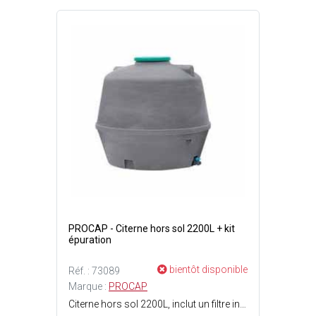
PROCAP - Citerne hors sol 2200L + kit
épuration
bientôt disponible
Réf. : 73089
Marque :
PROCAP
Citerne hors sol 2200L, inclut un filtre intégré qui élimine les impuretés telles que les feuilles et les débris avant le stockage - Limite les problèmes découlement et dinondation liés aux eaux pluviales - Réduction des factures d'eau potable.