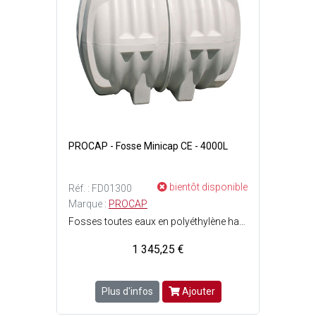
PROCAP - Fosse Minicap CE - 4000L
bientôt disponible
Réf. : FD01300
Marque :
PROCAP
Fosses toutes eaux en polyéthylène haute densité pour maisons individuelles et petits collectifs - Matériau imputrescible - Résistant à lhydrogène sulfuré (H2S) - Monoblocs, leurs renforts et fonds bombés augmentent leur résistance mécanique - Rôle de prétraitement - Assure la rétention, la décantation puis la liquéfaction des boues produites par l'accumulation des matières solides (digestion anaérobie) - Doit être obligatoirement suivie d'un système de traitement adapté à la perméabilité, à la topographie et à la superficie du terrain (système dépandage ou filtre à sable drainé) - Capacité : 4 m3 soit 4000 Litres - Dimensions : l. 1.60 x L. 2.55 x H. 1.70 m.
1 345,25 €
Plus d'infos
Ajouter