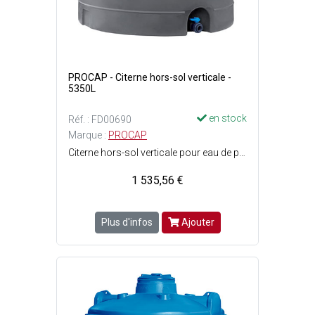
PROCAP - Citerne hors-sol verticale -
5350L
en stock
Réf. : FD00690
Marque :
PROCAP
Citerne hors-sol verticale pour eau de pluie - Doit-être posée sur une dalle béton lisse et de niveau, dépassant les dimensions de la citerne - Dimensions citerne : ø1.94 x H. 2.05 m - Capacité : 5350 Litres - Poids vide : 123 kg - Couleur : Gris.
1 535,56 €
Plus d'infos
Ajouter