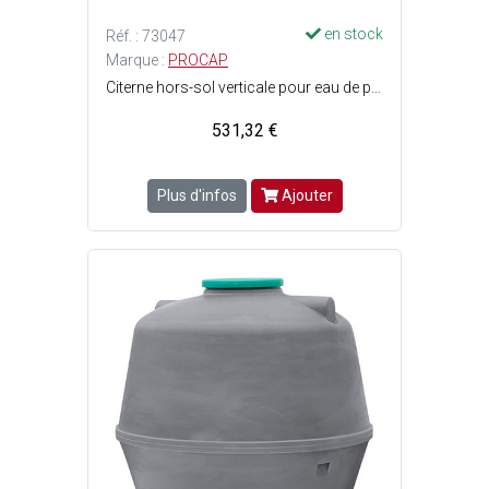
en stock
Réf. : 73047
Marque :
PROCAP
Citerne hors-sol verticale pour eau de pluie ou eau de ville - Doit-être posée sur une dalle béton lisse et de niveau, dépassant les dimensions de la citerne - Dimensions citerne : ø0.78 x H. 1.80 m - Capacité : 750 Litres - Poids vide : 35 kg - Couleur : Gris, design Bambou.
531,32 €
Plus d'infos
Ajouter