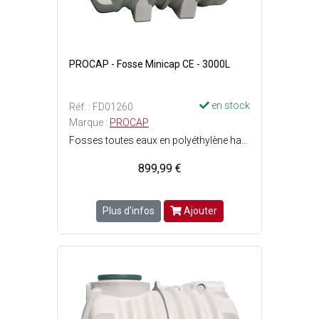
PROCAP - Fosse Minicap CE - 3000L
en stock
Réf. : FD01260
Marque :
PROCAP
Fosses toutes eaux en polyéthylène haute densité pour maisons individuelles et petits collectifs - Matériau imputrescible - Résistant à lhydrogène sulfuré (H2S) - Monoblocs, leurs renforts et fonds bombés augmentent leur résistance mécanique - Rôle de prétraitement - Assure la rétention, la décantation puis la liquéfaction des boues produites par l'accumulation des matières solides (digestion anaérobie) - Doit être obligatoirement suivie d'un système de traitement adapté à la perméabilité, à la topographie et à la superficie du terrain (système dépandage ou filtre à sable drainé) - Capacité : 3 m3 soit 3000 Litres - Dimensions : l. 1.60 x L. 2 x H. 1.70 m.
899,99 €
Plus d'infos
Ajouter